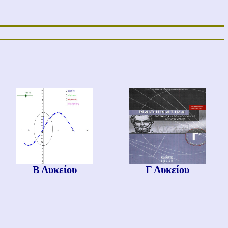
Β Λυκείου
Γ Λυκείου