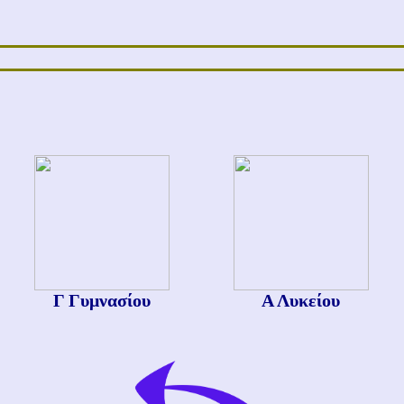
Γ Γυμνασίου
Α Λυκείου